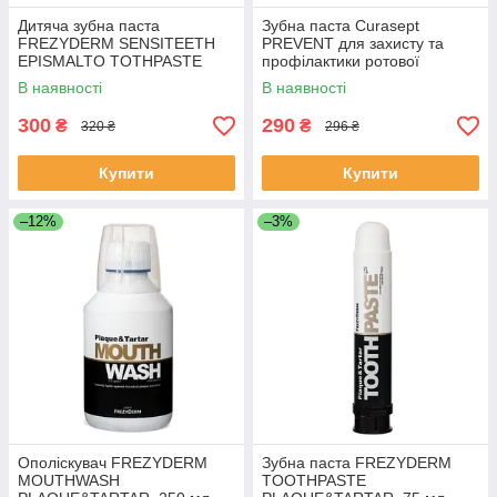
Дитяча зубна паста
Зубна паста Curasept
FREZYDERM SENSITEETH
PREVENT для захисту та
EPISMALTO TOTHPASTE
профілактики ротової
1450ppm, 50 мл.
порожнини, 75мл
В наявності
В наявності
300
290
₴
₴
320 ₴
296 ₴
Купити
Купити
–12%
–3%
Ополіскувач FREZYDERM
Зубна паста FREZYDERM
MOUTHWASH
TOOTHPASTE