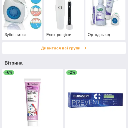
Зубні нитки
Електрощітки
Ортодогляд
Дивитися всі групи
Вітрина
–6%
–2%