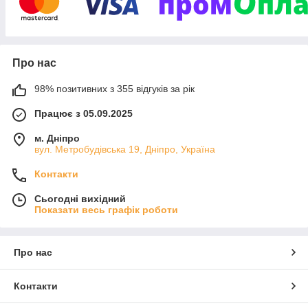
✅ Широкий асортимент товарів для будь-якого віку та потреб
✅ Натуральні та безпечні склади, без SLS, парабенів і фтору
(для спеціальних серій)
✅ Зручний онлайн-магазин з повним описом і
характеристиками товарів
Про нас
✅ Професійні консультації для вибору засобів догляду
✅ Швидка доставка по Україні
98% позитивних з 355 відгуків за рік
У Bezzubik догляд за зубами стає простим і приємним. Ми
прагнемо допомогти вам сформувати правильні гігієнічні
Працює з 05.09.2025
звички, підтримувати здоров’я ясен і забезпечувати сяючу
м. Дніпро
усмішку кожного дня.
вул. Метробудівська 19, Дніпро, Україна
Замовляйте товари для догляду за ротовою порожниною у
Bezzubik
— безпечний, зручний і надійний онлайн-магазин
Контакти
для всієї родини!
Сьогодні вихідний
Показати весь графік роботи
Про нас
Контакти