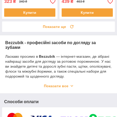
323
439
₴
₴
340 ₴
463 ₴
Купити
Купити
Показати ще
Bezzubik - професійні засоби по догляду за
зубами
Ласкаво просимо в
Bezzubik
— інтернет-магазин, де зібрані
найкращі засоби для догляду за ротовою порожниною. У нас
ви знайдете дитячі та дорослі зубні пасти, щітки, ополіскувачі,
флоси та міжзубні йоржики, а також спеціальні набори для
подорожей та щоденного догляду.
Наш магазин пропонує тільки перевірені та безпечні бренди,
Показати все
серед яких
Curaprox, Pierrot, Davids, Solident, SmileKit
та
інші. Ми піклуємося про здоров’я ваших зубів і ясен,
забезпечуючи широкий вибір продукції для дітей, підлітків і
Способи оплати
дорослих.
Чому обрати Bezzubik: