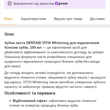
Замовлення під захистом
Опис
Характеристики
Відгуки про товар
Доставка
Опис
Зубна паста DENTAID
VITIS Whitening для відновлення
білизни зубів, 100 мл
— це ефективний засіб для
дбайливого відбілювання та комплексного догляду за зубами.
Унікальна формула пасти розроблена спеціально для
щоденного відновлення природної білизни зубів без шкоди
для емалі.
До складу входять активні інгредієнти, які допомагають
видаляти пігментні плями, зміцнювати зубну емаль і захищати
від карієсу. VITIS Whitening також запобігає утворенню зубного
нальоту та забезпечує тривале відчуття чистоти і свіжості.
Особливості та переваги
Відбілюючий ефект
: ефективно видаляє пігментні
плями та повертає природну білизну зубів.