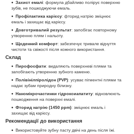
Захист емалі
: формула дбайливо полірує поверхню
зубів, не пошкоджуючи емаль.
Профілактика карієсу
: фторид натрію зміцнює
емаль і захищає від карієсу.
Довготривалий результат
: запобігає повторному
утворенню плям і нальоту.
Щоденний комфорт
: забезпечує тривале відчуття
чистоти та свіжості після кожного використання.
Склад
Пирофосфати
: видаляють поверхневі плями та
запобігають утворенню зубного каменю.
Полівінілпіролідон (PVP)
: усуває пігментні плями та
надає зубам природну білизну.
Наномікрочастинки гідроксиапатиту
: відновлюють
пошкодження на поверхні емалі.
Фторид натрію (1450 ppm)
: зміцнює емаль і
захищає від карієсу.
Рекомендації до використання
Використовуйте зубну пасту двічі на день після їжі.