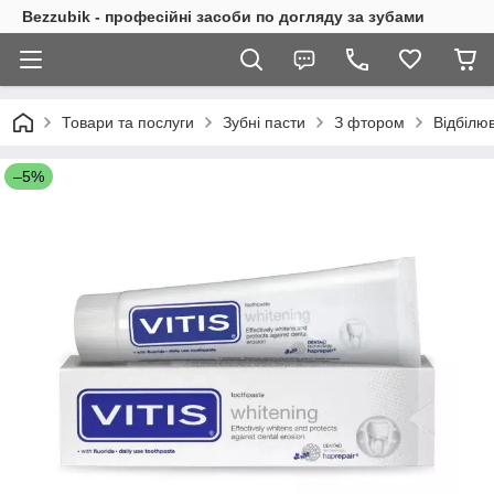
Bezzubik - професійні засоби по догляду за зубами
Товари та послуги
Зубні пасти
З фтором
Відбілю
–5%