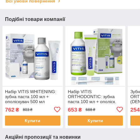
Всі умови повернення
Подібні товари компанії
Набір VITIS WHITENING:
Набір VITIS
Зубн
зубна паста 100 мл +
ORTHODONTIC: зубна
ORT
ополіскувач 500 мл
паста 100 мл + ополіск.
(DE
(DENTAID)
500 мл + у подарунок
762
653
254
₴
₴
803 ₴
688 ₴
щітка V.ORTHOD. ACCESS
(DENTAID)
Купити
Купити
Акційні пропозиції та новинки