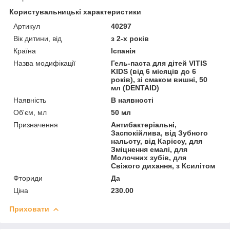
Користувальницькі характеристики
Артикул
40297
Вік дитини, від
з 2-х років
Країна
Іспанія
Назва модифікації
Гель-паста для дітей VITIS
KIDS (від 6 місяців до 6
років), зі смаком вишні, 50
мл (DENTAID)
Наявність
В наявності
Об'єм, мл
50 мл
Призначення
Антибактеріальні,
Заспокійлива, від Зубного
нальоту, від Карієсу, для
Зміцнення емалі, для
Молочних зубів, для
Свіжого дихання, з Ксилітом
Фториди
Да
Ціна
230.00
Приховати