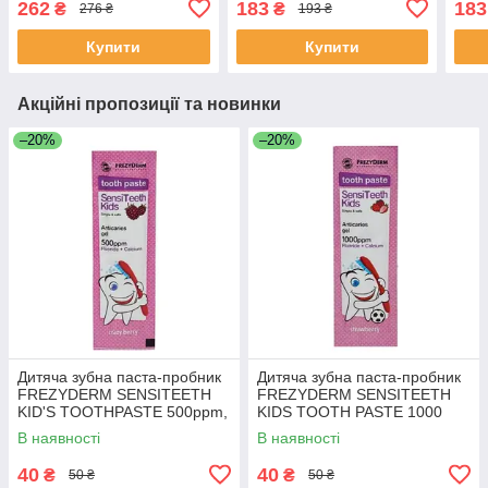
262
183
183
₴
₴
276 ₴
193 ₴
зелена (DENTAID)
пом
Купити
Купити
Акційні пропозиції та новинки
–20%
–20%
Дитяча зубна паста-пробник
Дитяча зубна паста-пробник
FREZYDERM SENSITEETH
FREZYDERM SENSITEETH
KID'S TOOTHPASTE 500ppm,
KIDS TOOTH PASTE 1000
2 гр.
ppm, 2 гр.
В наявності
В наявності
40
40
₴
₴
50 ₴
50 ₴