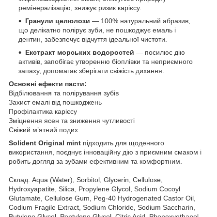
ремінералізацію, знижує ризик карієсу.
Гранули целюлози
— 100% натуральний абразив,
що делікатно полірує зуби, не пошкоджує емаль і
дентин, забезпечує відчуття ідеальної чистоти.
Екстракт морських водоростей
— посилює дію
активів, запобігає утворенню біоплівки та неприємного
запаху, допомагає зберігати свіжість дихання.
Основні ефекти пасти:
Відбілювання та полірування зубів
Захист емалі від пошкоджень
Профілактика карієсу
Зміцнення ясен та зниження чутливості
Свіжий м’ятний подих
Solident
Original
mint
підходить для щоденного
використання, поєднує інноваційну дію з приємним смаком і
робить догляд за зубами ефективним та комфортним.
Склад: Aqua (Water), Sorbitol, Glycerin, Cellulose,
Hydroxyapatite, Silica, Propylene Glycol, Sodium Cocoyl
Glutamate, Cellulose Gum, Peg-40 Hydrogenated Castor Oil,
Codium Fragile Extract, Sodium Chloride, Sodium Saccharin,
Butylene Glycol, Pentylene Glycol, Citric Acid, Phenoxyethanol,