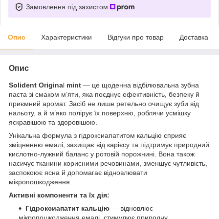
Замовлення під захистом
Опис
Характеристики
Відгуки про товар
Доставка
Опис
Solident
Origina
l
mint
— це щоденна відбілювальна зубна
паста зі смаком м’яти, яка поєднує ефективність, безпеку й
приємний аромат. Засіб не лише ретельно очищує зуби від
нальоту, а й м’яко полірує їх поверхню, роблячи усмішку
яскравішою та здоровішою.
Унікальна формула з гідроксиапатитом кальцію сприяє
зміцненню емалі, захищає від карієсу та підтримує природний
кислотно-лужний баланс у ротовій порожнині. Вона також
насичує тканини корисними речовинами, зменшує чутливість,
заспокоює ясна й допомагає відновлювати
мікропошкодження.
Активні компоненти та їх дія:
Гідроксиапатит кальцію
— відновлює
мікропошкодження емалі, стимулює природну