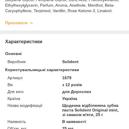
Ethylhexylglycerin, Parfum, Aroma, Anethole, Menthol, Beta-
Caryophyllene, Terpineol, Vanillin, Rose Ketone-3, Linalool.
Приховати
Характеристики
Основні
Виробник
Solident
Користувальницькі характеристики
Артикул
1679
Вік
з 12 років
Для кого
для Дорослих
Країна
Україна
Назва модифікації
Щоденна відбілююча зубна
паста Solident Original mint,
зі смаком м'яти, 25 г
Наявність
В наявності
Об'єм, мл
25 мл