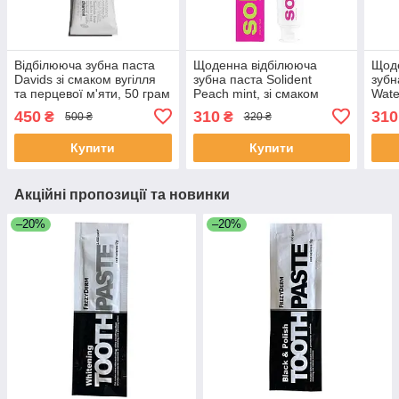
Відбілююча зубна паста
Щоденна відбілююча
Щод
Davids зі смаком вугілля
зубна паста Solident
зубн
та перцевої м'яти, 50 грам
Peach mint, зі смаком
Wate
персика і м'яти, 90 г
смак
450
310
310
₴
₴
500 ₴
320 ₴
Купити
Купити
Акційні пропозиції та новинки
–20%
–20%