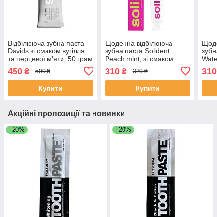
Відбілююча зубна паста
Щоденна відбілююча
Щод
Davids зі смаком вугілля
зубна паста Solident
зубн
та перцевої м'яти, 50 грам
Peach mint, зі смаком
Wate
персика і м'яти, 90 г
смак
450
310
310
₴
₴
500 ₴
320 ₴
Купити
Купити
Акційні пропозиції та новинки
–20%
–20%