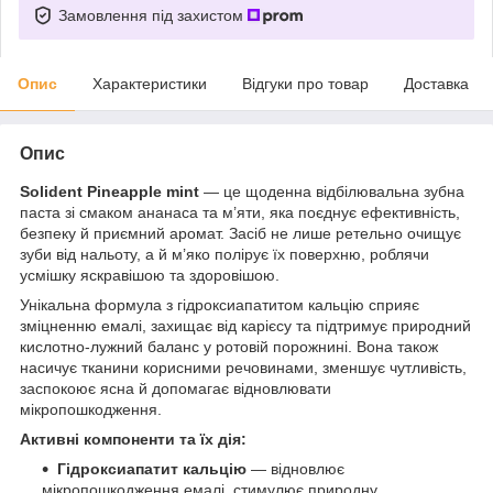
Замовлення під захистом
Опис
Характеристики
Відгуки про товар
Доставка
Опис
Solident Pineapple mint
— це щоденна відбілювальна зубна
паста зі смаком ананаса та м’яти, яка поєднує ефективність,
безпеку й приємний аромат. Засіб не лише ретельно очищує
зуби від нальоту, а й м’яко полірує їх поверхню, роблячи
усмішку яскравішою та здоровішою.
Унікальна формула з гідроксиапатитом кальцію сприяє
зміцненню емалі, захищає від карієсу та підтримує природний
кислотно-лужний баланс у ротовій порожнині. Вона також
насичує тканини корисними речовинами, зменшує чутливість,
заспокоює ясна й допомагає відновлювати
мікропошкодження.
Активні компоненти та їх дія:
Гідроксиапатит кальцію
— відновлює
мікропошкодження емалі, стимулює природну