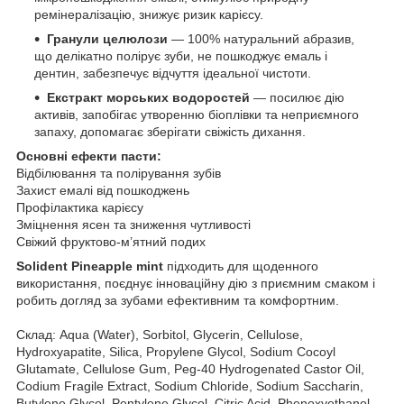
ремінералізацію, знижує ризик карієсу.
Гранули целюлози
— 100% натуральний абразив,
що делікатно полірує зуби, не пошкоджує емаль і
дентин, забезпечує відчуття ідеальної чистоти.
Екстракт морських водоростей
— посилює дію
активів, запобігає утворенню біоплівки та неприємного
запаху, допомагає зберігати свіжість дихання.
Основні ефекти пасти:
Відбілювання та полірування зубів
Захист емалі від пошкоджень
Профілактика карієсу
Зміцнення ясен та зниження чутливості
Свіжий фруктово-м’ятний подих
Solident Pineapple mint
підходить для щоденного
використання, поєднує інноваційну дію з приємним смаком і
робить догляд за зубами ефективним та комфортним.
Склад: Aqua (Water), Sorbitol, Glycerin, Cellulose,
Hydroxyapatite, Silica, Propylene Glycol, Sodium Cocoyl
Glutamate, Cellulose Gum, Peg-40 Hydrogenated Castor Oil,
Codium Fragile Extract, Sodium Chloride, Sodium Saccharin,
Butylene Glycol, Pentylene Glycol, Citric Acid, Phenoxyethanol,