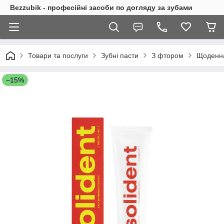
Bezzubik - професійні засоби по догляду за зубами
Товари та послуги
Зубні пасти
З фтором
Щоденна 
–15%