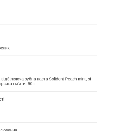
в
ослих
відбілююча зубна паста Solident Peach mint, зі
рсика і м'яти, 90 г
сті
ілювання