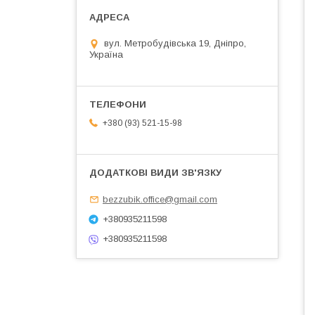
вул. Метробудівська 19, Дніпро,
Україна
+380 (93) 521-15-98
bezzubik.office@gmail.com
+380935211598
+380935211598