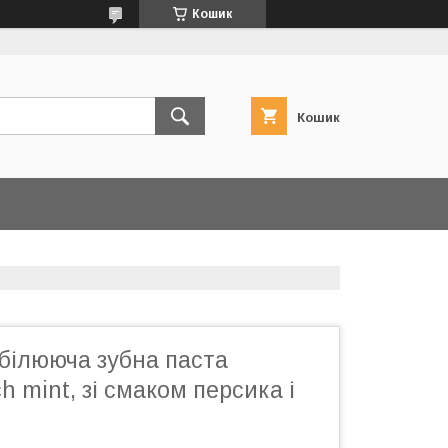
Кошик
Кошик
білююча зубна паста
h mint, зі смаком персика і