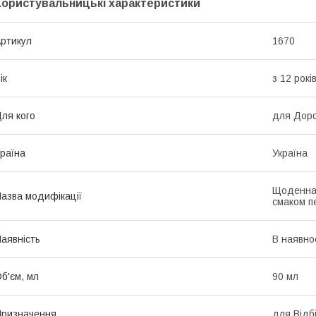
Користувальницькі характеристики
ртикул
1670
ік
з 12 рокі
ля кого
для Дор
раїна
Україна
Щоденна 
азва модифікації
смаком пе
аявність
В наявно
б'єм, мл
90 мл
ризначення
для Відб