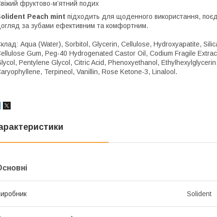
віжий фруктово-м’ятний подих
olident Peach mint
підходить для щоденного використання, поєдн
огляд за зубами ефективним та комфортним.
клад: Aqua (Water), Sorbitol, Glycerin, Cellulose, Hydroxyapatite, Sil
ellulose Gum, Peg-40 Hydrogenated Castor Oil, Codium Fragile Extrac
lycol, Pentylene Glycol, Citric Acid, Phenoxyethanol, Ethylhexylglyceri
aryophyllene, Terpineol, Vanillin, Rose Ketone-3, Linalool.
арактеристики
Основні
иробник
Solident