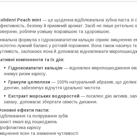
olident Peach mint
— це щоденна відбілювальна зубна паста зі с
фективність, безпеку й приємний аромат. Засіб не лише ретельно оч
оверхню, роблячи усмішку яскравішою та здоровішою.
нікальна формула з гідроксиапатитом кальцію сприяє зміцненню ем
ислотно-лужний баланс у ротовій порожнині. Вона також насичує 
утливість, заспокоює ясна й допомагає відновлювати мікропошкод
ктивні компоненти та їх дія:
Гідроксиапатит кальцію
— відновлює мікропошкодження ема
знижує ризик карієсу.
Гранули целюлози
— 100% натуральний абразив, що делікатн
дентин, забезпечує відчуття ідеальної чистоти.
Екстракт морських водоростей
— посилює дію активів, зап
запаху, допомагає зберігати свіжість дихання.
Основні ефекти пасти:
ідбілювання та полірування зубів
ахист емалі від пошкоджень
рофілактика карієсу
міцнення ясен та зниження чутливості