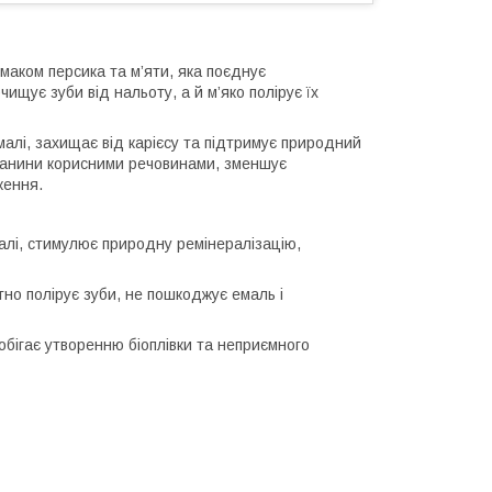
маком персика та м’яти, яка поєднує
ищує зуби від нальоту, а й м’яко полірує їх
алі, захищає від карієсу та підтримує природний
тканини корисними речовинами, зменшує
ження.
лі, стимулює природну ремінералізацію,
о полірує зуби, не пошкоджує емаль і
обігає утворенню біоплівки та неприємного