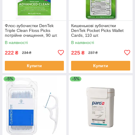
Флоc-зубочистки DenTek
Кишенькові зубочистки
Triple Clean Floss Picks
DenTek Pocket Picks Wallet
потрійне очищення, 90 шт.
Cards, 110 шт.
В наявності
В наявності
222
225
₴
₴
234 ₴
237 ₴
Купити
Купити
–5%
–5%