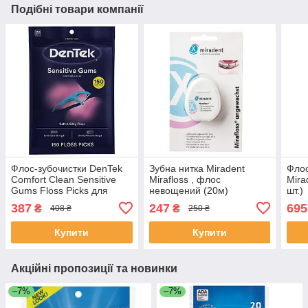
Подібні товари компанії
Флос-зубочистки DenTek
Зубна нитка Miradent
Флос
Comfort Clean Sensitive
Mirafloss , флос
Mira
Gums Floss Picks для
невощений (20м)
шт.)
чутливих ясен, 150 шт.
387
247
695
₴
₴
408 ₴
250 ₴
Купити
Купити
Акційні пропозиції та новинки
–7%
–7%