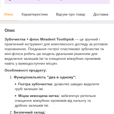
Опис
Характеристики
Відгуки про товар
Доставка
Опис
Зубочистка + флос Miradent Toothpick
— це зручний і
практичний інструмент для комплексного догляду за ротовою
порожниною. Поєднання гострої пластикової зубочистки та
міні-флоса робить цю модель ідеальним рішенням для
видалення залишків їжі та очищення міжзубних проміжків
навіть у важкодоступних місцях.
Особливості продукту:
Функціональність "два в одному":
Гостра зубочистка:
дозволяє швидко видалити
грубі залишки їжі.
Міцна невощена нитка:
забезпечує ретельне
очищення міжзубних проміжків від нальоту та
дрібних залишків їжі.
Безпечний склад: