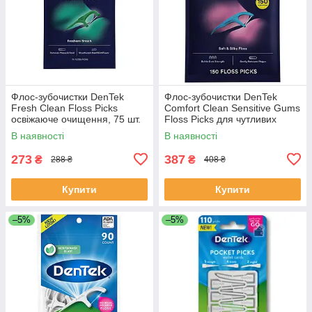
Флос-зубочистки DenTek
Флос-зубочистки DenTek
Fresh Clean Floss Picks
Comfort Clean Sensitive Gums
освіжаюче очищення, 75 шт.
Floss Picks для чутливих
ясен, 150 шт.
В наявності
В наявності
273
387
₴
₴
288 ₴
408 ₴
Купити
Купити
–5%
–5%