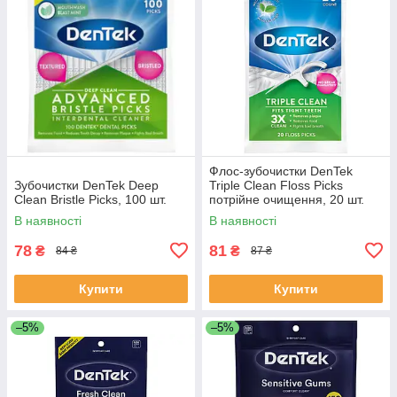
Флоc-зубочистки DenTek
Зубочистки DenTek Deep
Triple Clean Floss Picks
Clean Bristle Picks, 100 шт.
потрійне очищення, 20 шт.
В наявності
В наявності
78
81
₴
₴
84 ₴
87 ₴
Купити
Купити
–5%
–5%