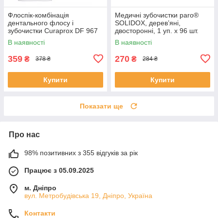
Флоспік-комбінація
Медичні зубочистки paro®
дентального флосу і
SOLIDOX, дерев’яні,
зубочистки Curaprox DF 967
двосторонні, 1 уп. x 96 шт.
"Flosspic"(30шт)
В наявності
В наявності
359
270
₴
₴
378 ₴
284 ₴
Купити
Купити
Показати ще
Про нас
98% позитивних з 355 відгуків за рік
Працює з 05.09.2025
м. Дніпро
вул. Метробудівська 19, Дніпро, Україна
Контакти