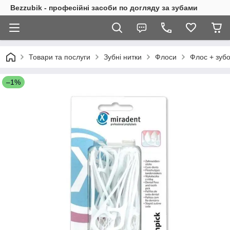
Bezzubik - професійні засоби по догляду за зубами
Товари та послуги
Зубні нитки
Флоси
Флос + зубо
–1%