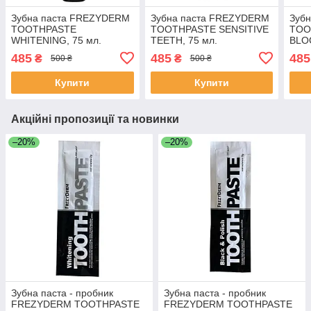
Зубна паста FREZYDERM
Зубна паста FREZYDERM
Зуб
TOOTHPASTE
TOOTHPASTE SENSITIVE
TOO
WHITENING, 75 мл.
TEETH, 75 мл.
BLO
485
485
485
₴
₴
500 ₴
500 ₴
Купити
Купити
Акційні пропозиції та новинки
–20%
–20%
Зубна паста - пробник
Зубна паста - пробник
FREZYDERM TOOTHPASTE
FREZYDERM TOOTHPASTE