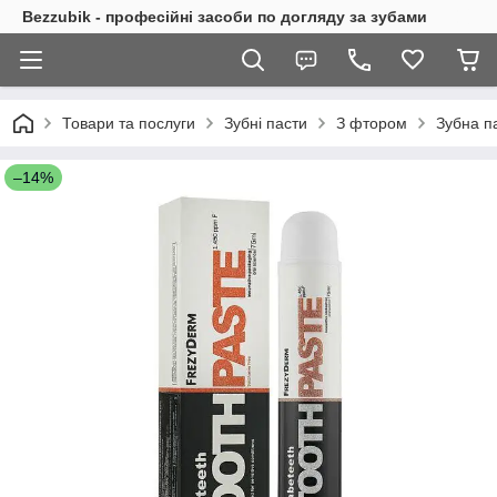
Bezzubik - професійні засоби по догляду за зубами
Товари та послуги
Зубні пасти
З фтором
Зубна п
–14%