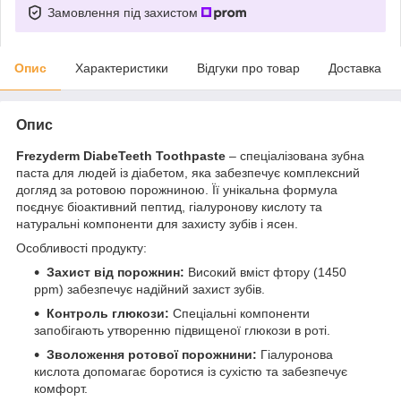
Замовлення під захистом
Опис
Характеристики
Відгуки про товар
Доставка
Опис
Frezyderm DiabeTeeth Toothpaste
– спеціалізована зубна
паста для людей із діабетом, яка забезпечує комплексний
догляд за ротовою порожниною. Її унікальна формула
поєднує біоактивний пептид, гіалуронову кислоту та
натуральні компоненти для захисту зубів і ясен.
Особливості продукту:
Захист від порожнин:
Високий вміст фтору (1450
ppm) забезпечує надійний захист зубів.
Контроль глюкози:
Спеціальні компоненти
запобігають утворенню підвищеної глюкози в роті.
Зволоження ротової порожнини:
Гіалуронова
кислота допомагає боротися із сухістю та забезпечує
комфорт.