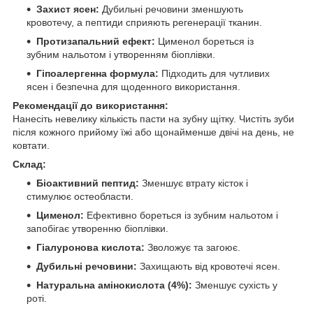
Захист ясен:
Дубильні речовини зменшують
кровотечу, а пептиди сприяють регенерації тканин.
Протизапальний ефект:
Цименол бореться із
зубним нальотом і утворенням біоплівки.
Гіпоалергенна формула:
Підходить для чутливих
ясен і безпечна для щоденного використання.
Рекомендації до використання:
Нанесіть невелику кількість пасти на зубну щітку. Чистіть зуби
після кожного прийому їжі або щонайменше двічі на день, не
ковтати.
Склад:
Біоактивний пептид:
Зменшує втрату кісток і
стимулює остеобласти.
Цименол:
Ефективно бореться із зубним нальотом і
запобігає утворенню біоплівки.
Гіалуронова кислота:
Зволожує та загоює.
Дубильні речовини:
Захищають від кровотечі ясен.
Натуральна амінокислота (4%):
Зменшує сухість у
роті.