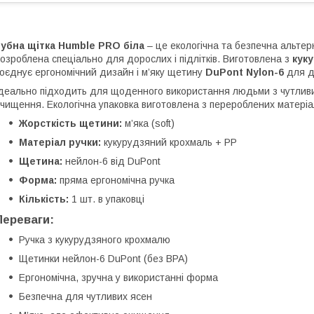
убна щітка Humble PRO біла
– це екологічна та безпечна альте
озроблена спеціально для дорослих і підлітків. Виготовлена з
кук
оєднує ергономічний дизайн і м’яку щетину
DuPont Nylon-6
для д
деально підходить для щоденного використання людьми з чутливим
чищення. Екологічна упаковка виготовлена з перероблених матеріа
Жорсткість щетини:
м’яка (soft)
Матеріал ручки:
кукурудзяний крохмаль + PP
Щетина:
нейлон-6 від DuPont
Форма:
пряма ергономічна ручка
Кількість:
1 шт. в упаковці
Переваги:
Ручка з кукурудзяного крохмалю
Щетинки нейлон-6 DuPont (без BPA)
Ергономічна, зручна у використанні форма
Безпечна для чутливих ясен