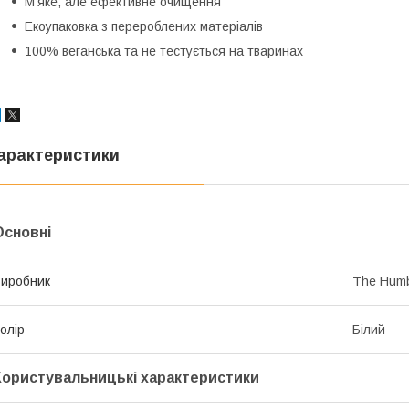
М’яке, але ефективне очищення
Екоупаковка з перероблених матеріалів
100% веганська та не тестується на тваринах
арактеристики
Основні
иробник
The Humb
олір
Білий
Користувальницькі характеристики