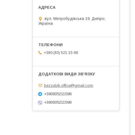
вул. Метробудівська 19, Дніпро,
Україна
+380 (93) 521-15-98
bezzubik.office@gmail.com
+380935211598
+380935211598