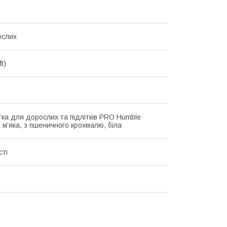
ослих
t)
тка для дорослих та підлітків PRO Humble
 м'яка, з пшеничного крохмалю, біла
сті