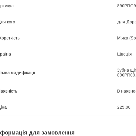
ртикул
890PRO9
ля кого
для Дор
орсткість
М'яка (Sof
раїна
Швеція
Зубна щі
азва модифікації
890PR09,
аявність
В наявно
іна
225.00
нформація для замовлення