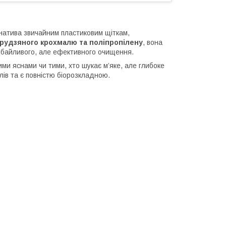
рнатива звичайним пластиковим щіткам,
урудзяного крохмалю та поліпропілену
, вона
байливого, але ефективного очищення.
и яснами чи тими, хто шукає м’яке, але глибоке
лів та є повністю біорозкладною.