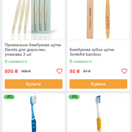
Преміальна бамбукова щітка
Davids для дорослих,
Бамбукова зубна щітка
упаковка 3 шт
SmileKit bamboo
В наявності
В наявності
800
80
₴
₴
900 ₴
87 ₴
Купити
Купити
–8%
–8%