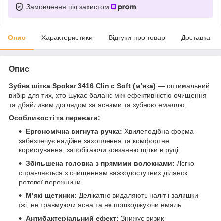
Замовлення під захистом
Опис
Характеристики
Відгуки про товар
Доставка
Опис
Зубна щітка Spokar 3416 Clinic Soft (м’яка)
— оптимальний
вибір для тих, хто шукає баланс між ефективністю очищення
та дбайливим доглядом за яснами та зубною емаллю.
Особливості та переваги:
Ергономічна вигнута ручка:
Хвилеподібна форма
забезпечує надійне захоплення та комфортне
користування, запобігаючи ковзанню щітки в руці.
Збільшена головка з прямими волокнами:
Легко
справляється з очищенням важкодоступних ділянок
ротової порожнини.
М’які щетинки:
Делікатно видаляють наліт і залишки
їжі, не травмуючи ясна та не пошкоджуючи емаль.
Антибактеріальний ефект:
Знижує ризик