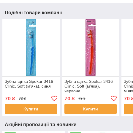
Подібні товари компанії
Зубна щітка Spokar 3416
Зубна щітка Spokar 3416
Зубн
Clinic, Soft (м'яка), синя
Clinic, Soft (м'яка),
Clini
червона
м'як
70
70
70
₴
₴
73 ₴
73 ₴
Купити
Купити
Акційні пропозиції та новинки