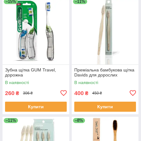
–15%
–11%
Зубна щітка GUM Travel,
Преміальна бамбукова щітка
дорожна
Davids для дорослих
В наявності
В наявності
260
400
₴
₴
306 ₴
450 ₴
Купити
Купити
–11%
–8%