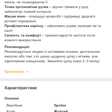
емаль, не пошкоджуючи її
Тонка ергономічна ручка
– зручно тримати у руці,
забезпечує повний контроль
Масаж ясен
– покращує кровообіг і підтримує здоров’я
ротової порожнини
Профілактика карієсу
– ефективно усуває залишки їжі та
наліт
Свіжість та комфорт
– приємні відчуття чистоти після
кожного використання
Рекомендація:
Рекомендується людям із чутливими яснами, дентальною
емаллю або тим, хто шукає щоденну щітку з м’яким, але
ефективним очищенням. Змінюйте щітку кожні 2–3 місяці.
Приховати
Характеристики
Основні
Виробник
Spokar
Колір
Жовтий