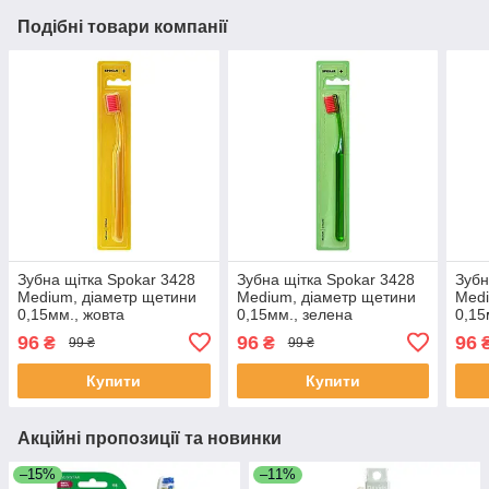
Подібні товари компанії
Зубна щітка Spokar 3428
Зубна щітка Spokar 3428
Зубн
Medium, діаметр щетини
Medium, діаметр щетини
Medi
0,15мм., жовта
0,15мм., зелена
0,15
96
96
96
₴
₴
99 ₴
99 ₴
Купити
Купити
Акційні пропозиції та новинки
–15%
–11%