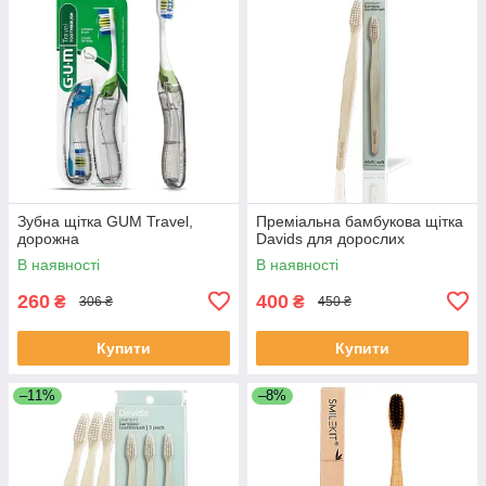
Зубна щітка GUM Travel,
Преміальна бамбукова щітка
дорожна
Davids для дорослих
В наявності
В наявності
260
400
₴
₴
306 ₴
450 ₴
Купити
Купити
–11%
–8%