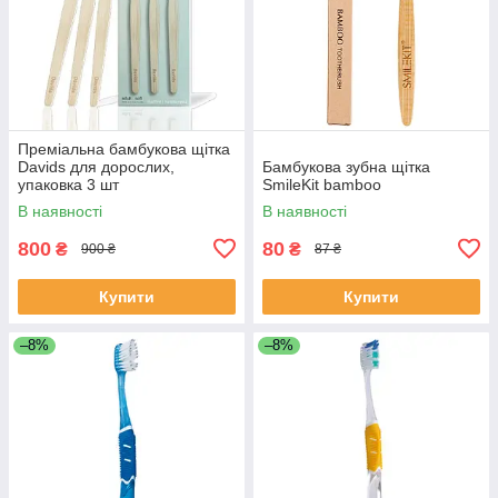
Преміальна бамбукова щітка
Davids для дорослих,
Бамбукова зубна щітка
упаковка 3 шт
SmileKit bamboo
В наявності
В наявності
800
80
₴
₴
900 ₴
87 ₴
Купити
Купити
–8%
–8%