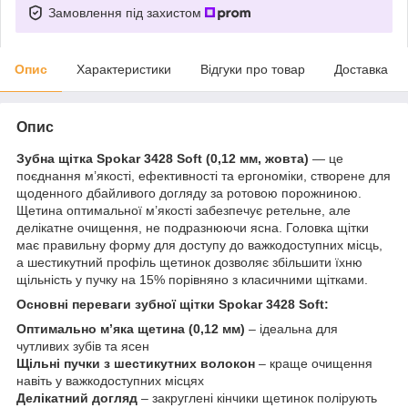
Замовлення під захистом
Опис
Характеристики
Відгуки про товар
Доставка
Опис
Зубна щітка Spokar 3428 Soft (0,12 мм, жовта)
— це
поєднання м’якості, ефективності та ергономіки, створене для
щоденного дбайливого догляду за ротовою порожниною.
Щетина оптимальної м’якості забезпечує ретельне, але
делікатне очищення, не подразнюючи ясна. Головка щітки
має правильну форму для доступу до важкодоступних місць,
а шестикутний профіль щетинок дозволяє збільшити їхню
щільність у пучку на 15% порівняно з класичними щітками.
Основні переваги зубної щітки Spokar 3428 Soft:
Оптимально м’яка щетина (0,12 мм)
– ідеальна для
чутливих зубів та ясен
Щільні пучки з шестикутних волокон
– краще очищення
навіть у важкодоступних місцях
Делікатний догляд
– закруглені кінчики щетинок полірують