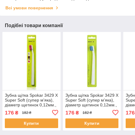
Всі умови повернення
Подібні товари компанії
Зубна щітка Spokar 3429 X
Зубна щітка Spokar 3429 X
Зубн
Super Soft (супер м'яка),
Super Soft (супер м'яка),
Supe
діаметр щетинок 0,12мм.,
діаметр щетинок 0,12мм.,
діам
біла з рожевим
біла з синім
зеле
176
176
176
₴
₴
182 ₴
182 ₴
Купити
Купити