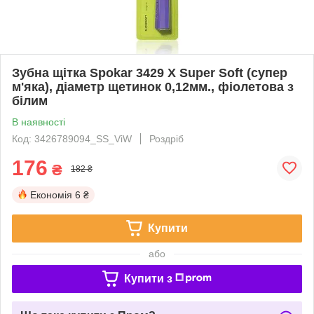
Зубна щітка Spokar 3429 X Super Soft (супер
м'яка), діаметр щетинок 0,12мм., фіолетова з
білим
В наявності
Код: 3426789094_SS_ViW
Роздріб
176
₴
182 ₴
Економія
6 ₴
Купити
або
Купити з