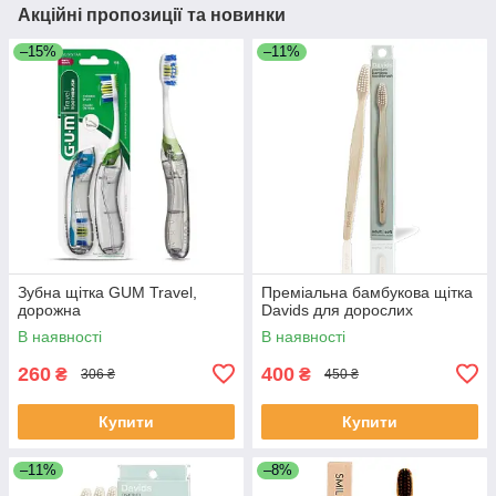
Акційні пропозиції та новинки
–15%
–11%
Зубна щітка GUM Travel,
Преміальна бамбукова щітка
дорожна
Davids для дорослих
В наявності
В наявності
260
400
₴
₴
306 ₴
450 ₴
Купити
Купити
–11%
–8%