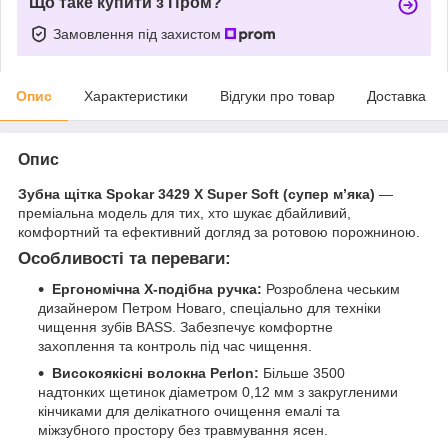
Що таке купити з Пром?
Замовлення під захистом
Опис
Характеристики
Відгуки про товар
Доставка
Опис
Зубна щітка Spokar 3429 X Super Soft (супер м’яка)
—
преміальна модель для тих, хто шукає дбайливий,
комфортний та ефективний догляд за ротовою порожниною.
Особливості та переваги:
Ергономічна X-подібна ручка:
Розроблена чеським
дизайнером Петром Новаго, спеціально для техніки
чищення зубів BASS. Забезпечує комфортне
захоплення та контроль під час чищення.
Високоякісні волокна Perlon:
Більше 3500
надтонких щетинок діаметром 0,12 мм з закругленими
кінчиками для делікатного очищення емалі та
міжзубного простору без травмування ясен.