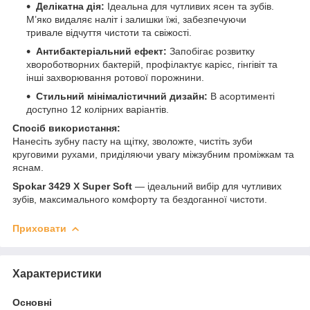
Делікатна дія:
Ідеальна для чутливих ясен та зубів.
М’яко видаляє наліт і залишки їжі, забезпечуючи
тривале відчуття чистоти та свіжості.
Антибактеріальний ефект:
Запобігає розвитку
хвороботворних бактерій, профілактує карієс, гінгівіт та
інші захворювання ротової порожнини.
Стильний мінімалістичний дизайн:
В асортименті
доступно 12 колірних варіантів.
Спосіб використання:
Нанесіть зубну пасту на щітку, зволожте, чистіть зуби
круговими рухами, приділяючи увагу міжзубним проміжкам та
яснам.
Spokar 3429 X Super Soft
— ідеальний вибір для чутливих
зубів, максимального комфорту та бездоганної чистоти.
Приховати
Характеристики
Основні