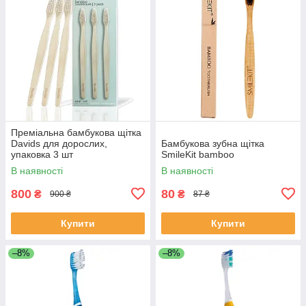
Преміальна бамбукова щітка
Davids для дорослих,
Бамбукова зубна щітка
упаковка 3 шт
SmileKit bamboo
В наявності
В наявності
800
80
₴
₴
900 ₴
87 ₴
Купити
Купити
–8%
–8%