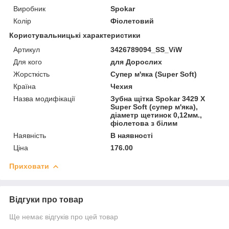
Виробник
Spokar
Колір
Фіолетовий
Користувальницькі характеристики
Артикул
3426789094_SS_ViW
Для кого
для Дорослих
Жорсткість
Супер м'яка (Super Soft)
Країна
Чехия
Назва модифікації
Зубна щітка Spokar 3429 X
Super Soft (супер м'яка),
діаметр щетинок 0,12мм.,
фіолетова з білим
Наявність
В наявності
Ціна
176.00
Приховати
Відгуки про товар
Ще немає відгуків про цей товар