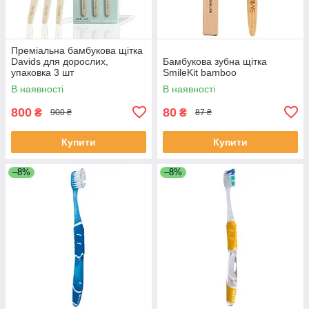
Преміальна бамбукова щітка
Davids для дорослих,
Бамбукова зубна щітка
упаковка 3 шт
SmileKit bamboo
В наявності
В наявності
800
80
₴
₴
900 ₴
87 ₴
Купити
Купити
–8%
–8%