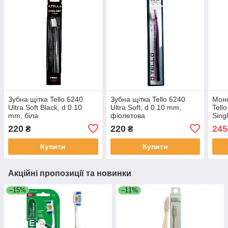
Зубна щітка Tello 6240
Зубна щітка Tello 6240
Моно
Ultra Soft Black, d 0.10
Ultra Soft, d 0.10 mm,
Tello
mm, біла
фіолетова
Sing
про
220
220
245
₴
₴
Купити
Купити
Акційні пропозиції та новинки
–15%
–11%