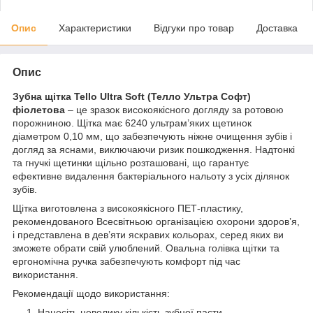
Опис
Характеристики
Відгуки про товар
Доставка
Опис
Зубна щітка Tello Ultra Soft (Телло Ультра Софт)
фіолетова
– це зразок високоякісного догляду за ротовою
порожниною. Щітка має 6240 ультрам’яких щетинок
діаметром 0,10 мм, що забезпечують ніжне очищення зубів і
догляд за яснами, виключаючи ризик пошкодження. Надтонкі
та гнучкі щетинки щільно розташовані, що гарантує
ефективне видалення бактеріального нальоту з усіх ділянок
зубів.
Щітка виготовлена з високоякісного ПЕТ-пластику,
рекомендованого Всесвітньою організацією охорони здоров’я,
і представлена в дев’яти яскравих кольорах, серед яких ви
зможете обрати свій улюблений. Овальна голівка щітки та
ергономічна ручка забезпечують комфорт під час
використання.
Рекомендації щодо використання:
Нанесіть невелику кількість зубної пасти.