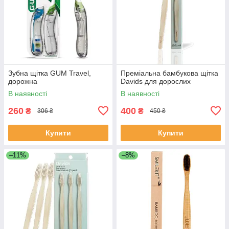
Зубна щітка GUM Travel,
Преміальна бамбукова щітка
дорожна
Davids для дорослих
В наявності
В наявності
260
400
₴
₴
306 ₴
450 ₴
Купити
Купити
–11%
–8%