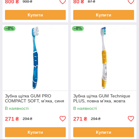
800
80
₴
₴
900 ₴
87 ₴
Купити
Купити
–8%
–8%
Зубна щітка GUM PRO
Зубна щітка GUM Technique
COMPACT SOFT, м'яка, синя
PLUS, повна м'яка, жовта
В наявності
В наявності
271
271
₴
₴
294 ₴
294 ₴
Купити
Купити