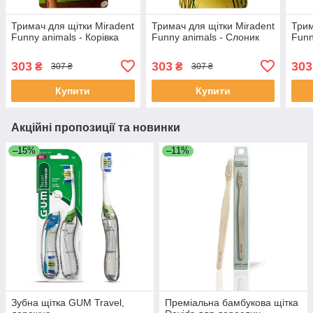
Тримач для щітки Miradent
Тримач для щітки Miradent
Трим
Funny animals - Корівка
Funny animals - Слоник
Funn
303
303
303
₴
₴
307 ₴
307 ₴
Купити
Купити
Акційні пропозиції та новинки
–15%
–11%
Зубна щітка GUM Travel,
Преміальна бамбукова щітка