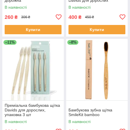
дорожна
Davids для дорослих
В наявності
В наявності
260
400
₴
₴
306 ₴
450 ₴
Купити
Купити
–11%
–8%
Преміальна бамбукова щітка
Davids для дорослих,
Бамбукова зубна щітка
упаковка 3 шт
SmileKit bamboo
В наявності
В наявності