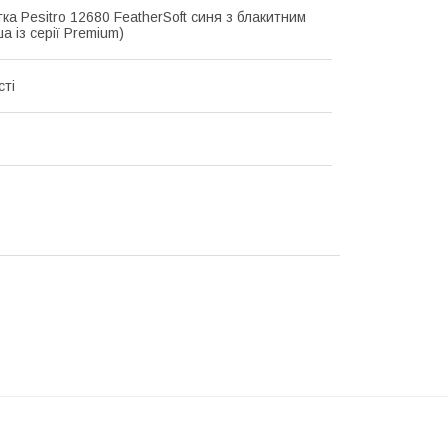
ка Pesitro 12680 FeatherSoft синя з блакитним
а із серії Premium)
сті