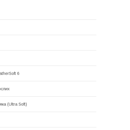
therSoft 6
ослих
ка (Ultra Soft)