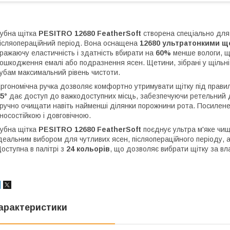
убна щітка
PESITRO 12680 FeatherSoft
створена спеціально для 
ісляопераційний період. Вона оснащена
12680 ультратонкими щ
ражаючу еластичність і здатність вбирати на
60%
менше вологи, щ
ошкодження емалі або подразнення ясен. Щетини, зібрані у щільні
убам максимальний рівень чистоти.
ргономічна ручка дозволяє комфортно утримувати щітку під правил
5°
дає доступ до важкодоступних місць, забезпечуючи ретельний 
ручно очищати навіть найменші ділянки порожнини рота. Посилене 
носостійкою і довговічною.
убна щітка
PESITRO 12680 FeatherSoft
поєднує ультра м'яке чищ
деальним вибором для чутливих ясен, післяопераційного періоду,
оступна в палітрі з
24 кольорів
, що дозволяє вибрати щітку за в
арактеристики