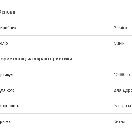
Основні
иробник
Pesitro
олір
Синій
Користувацькі характеристики
ртикул
12680 Fea
ля кого
для Дор
орсткість
Ультра м'я
раїна
Китай