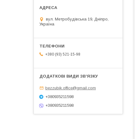
вул. Метробудівська 19, Дніпро,
Україна
+380 (93) 521-15-98
bezzubik.office@gmail.com
+380935211598
+380935211598