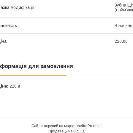
Зубна щіт
азва модифікації
(найм’якш
аявність
В наявно
іна
220.00
нформація для замовлення
іна:
220 ₴
Сайт створений на маркетплейсі
Prom.ua
Продавець на Bigl.ua