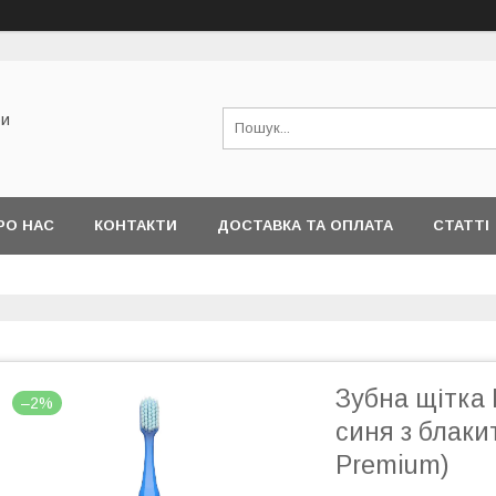
би
РО НАС
КОНТАКТИ
ДОСТАВКА ТА ОПЛАТА
СТАТТІ
Зубна щітка 
–2%
синя з блаки
Premium)