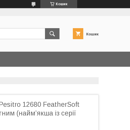
Кошик
Кошик
Pesitro 12680 FeatherSoft
тним (найм’якша із серії