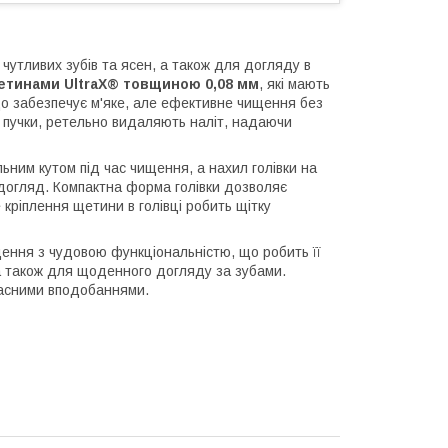
чутливих зубів та ясен, а також для догляду в
етинами UltraX® товщиною 0,08 мм
, які мають
о забезпечує м'яке, але ефективне чищення без
 пучки, ретельно видаляють наліт, надаючи
ьним кутом під час чищення, а нахил голівки на
догляд. Компактна форма голівки дозволяє
кріплення щетини в голівці робить щітку
ення з чудовою функціональністю, що робить її
 а також для щоденного догляду за зубами.
ласними вподобаннями.