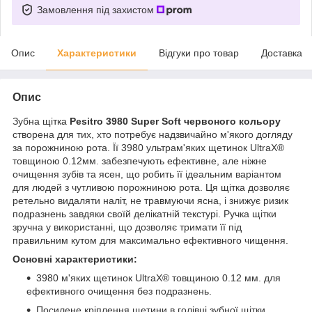
Замовлення під захистом
Опис
Характеристики
Відгуки про товар
Доставка
Опис
Зубна щітка
Pesitro 3980 Super Soft червоного кольору
створена для тих, хто потребує надзвичайно м'якого догляду
за порожниною рота. Її 3980 ультрам'яких щетинок UltraX®
товщиною 0.12мм. забезпечують ефективне, але ніжне
очищення зубів та ясен, що робить її ідеальним варіантом
для людей з чутливою порожниною рота. Ця щітка дозволяє
ретельно видаляти наліт, не травмуючи ясна, і знижує ризик
подразнень завдяки своїй делікатній текстурі. Ручка щітки
зручна у використанні, що дозволяє тримати її під
правильним кутом для максимально ефективного чищення.
Основні характеристики:
3980 м'яких щетинок UltraX® товщиною 0.12 мм. для
ефективного очищення без подразнень.
Посилене кріплення щетини в голівці зубної щітки