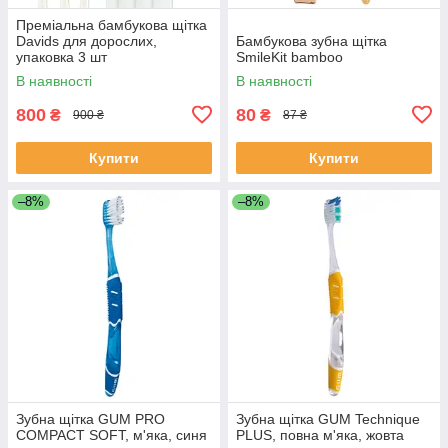
Преміальна бамбукова щітка
Davids для дорослих,
Бамбукова зубна щітка
упаковка 3 шт
SmileKit bamboo
В наявності
В наявності
800
80
₴
₴
900 ₴
87 ₴
Купити
Купити
–8%
–8%
Зубна щітка GUM PRO
Зубна щітка GUM Technique
COMPACT SOFT, м'яка, синя
PLUS, повна м'яка, жовта