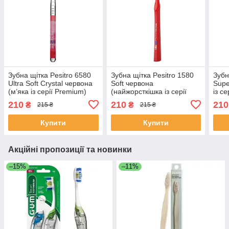
Зубна щітка Pesitro 6580
Зубна щітка Pesitro 1580
Зубн
Ultra Soft Crystal червона
Soft червона
Supe
(м’яка із серії Premium)
(найжорсткішка із серії
із с
Premium)
210
210
210
₴
₴
215 ₴
215 ₴
Купити
Купити
Акційні пропозиції та новинки
–15%
–11%