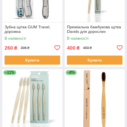
Зубна щітка GUM Travel,
Преміальна бамбукова щітка
дорожна
Davids для дорослих
В наявності
В наявності
260
400
₴
₴
306 ₴
450 ₴
Купити
Купити
–11%
–8%