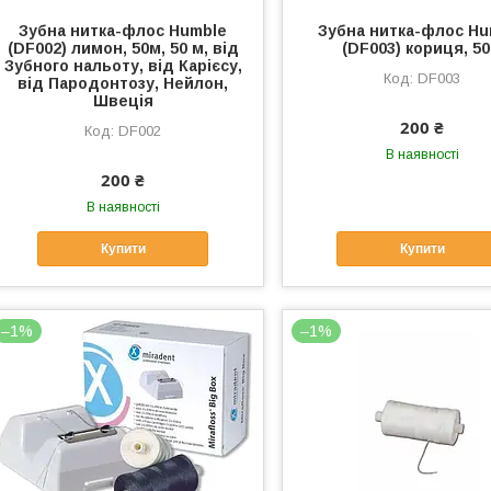
Зубна нитка-флос Humble
Зубна нитка-флос Hu
(DF002) лимон, 50м, 50 м, від
(DF003) кориця, 5
Зубного нальоту, від Карієсу,
DF003
від Пародонтозу, Нейлон,
Швеція
200 ₴
DF002
В наявності
200 ₴
В наявності
Купити
Купити
–1%
–1%