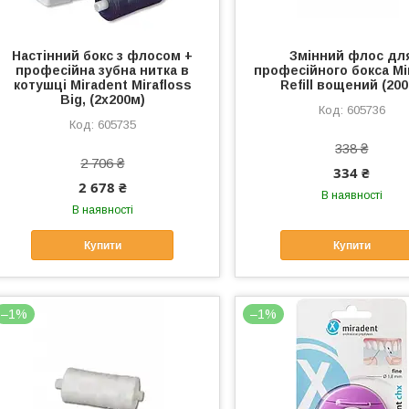
Настінний бокс з флосом +
Змінний флос дл
професійна зубна нитка в
професійного бокса Mi
котушці Miradent Mirafloss
Refill вощений (20
Big, (2х200м)
605736
605735
338 ₴
2 706 ₴
334 ₴
2 678 ₴
В наявності
В наявності
Купити
Купити
–1%
–1%