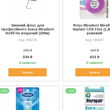
Змінний флос для
Флос Miradent Miraf
професійного бокса Miradent
Implant CHX Fine (1,
Refill Не вощений (200м)
рожевий
605738
630187
338 ₴
438 ₴
334 ₴
433 ₴
В наявності
В наявності
Купити
Купити
–5%
–1%