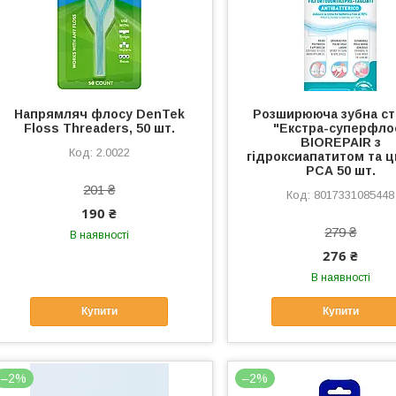
Напрямляч флосу DenTek
Розширююча зубна ст
Floss Threaders, 50 шт.
"Екстра-суперфло
BIOREPAIR з
2.0022
гідроксиапатитом та 
РСА 50 шт.
201 ₴
8017331085448
190 ₴
279 ₴
В наявності
276 ₴
В наявності
Купити
Купити
–2%
–2%