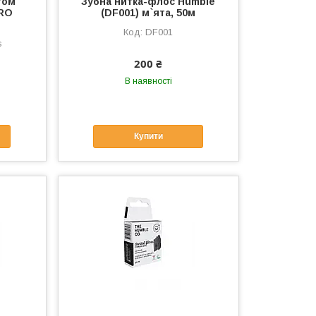
том
Зубна нитка-флос Humble
TRO
(DF001) м`ята, 50м
DF001
s
200 ₴
В наявності
Купити