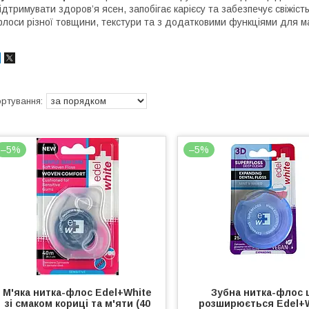
ідтримувати здоров’я ясен, запобігає карієсу та забезпечує свіжіс
лоси різної товщини, текстури та з додатковими функціями для 
–5%
–5%
М'яка нитка-флос Edel+White
Зубна нитка-флос
зі смаком кориці та м'яти (40
розширюється Edel+