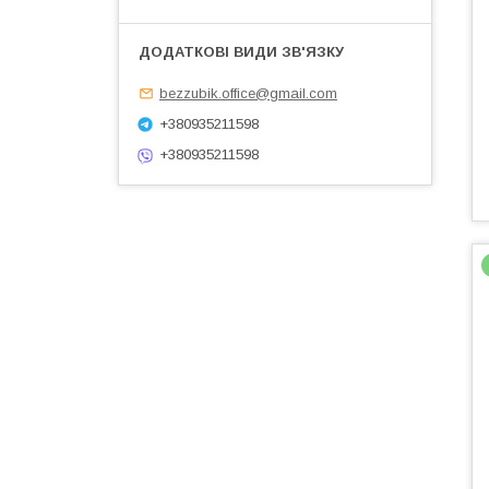
bezzubik.office@gmail.com
+380935211598
+380935211598