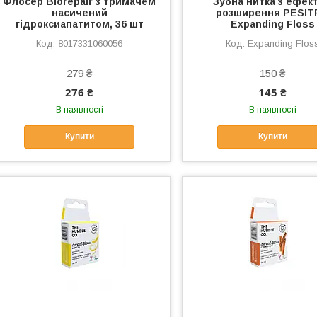
Флоcер Biorepair з тримачем
Зубна нитка з ефек
насичений
розширення PESI
гідроксиапатитом, 36 шт
Expanding Floss
8017331060056
Expanding Flos
279 ₴
150 ₴
276 ₴
145 ₴
В наявності
В наявності
Купити
Купити