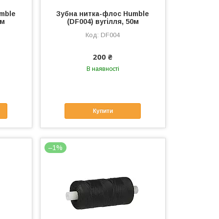
mble
Зубна нитка-флос Humble
0м
(DF004) вугілля, 50м
DF004
200 ₴
В наявності
Купити
–1%