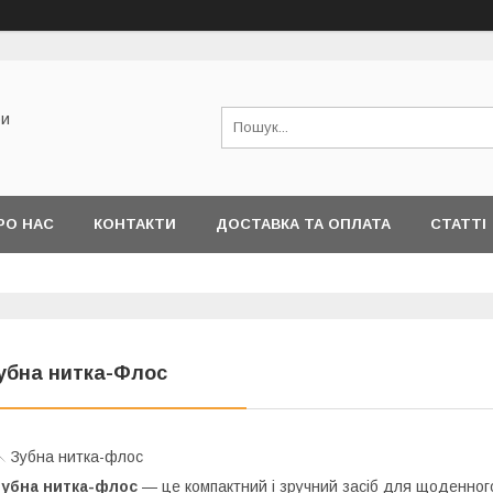
би
РО НАС
КОНТАКТИ
ДОСТАВКА ТА ОПЛАТА
СТАТТІ
убна нитка-Флос
 Зубна нитка-флос
Зубна нитка-флос
— це компактний і зручний засіб для щоденного