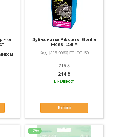
річка
Зубна нитка Piksters, Gorilla
с"
Floss, 150 м
[335-0060] EPLDF150
цинком
219 ₴
214 ₴
В наявності
Купити
–2%