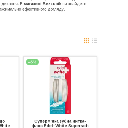
ть дихання. В
магазині Bezzubik
ви знайдете
максимально ефективного догляду.
–5%
 що
Суперм'яка зубна нитка-
White
флос Edel+White Supersoft