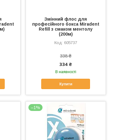
я
Змінний флос для
radent
професійного бокса Miradent
0м)
Refill з смаком ментолу
(200м)
605737
338 ₴
334 ₴
В наявності
Купити
–1%