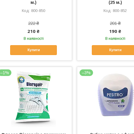
м.)
(25 м.)
800-850
800-852
222 ₴
201 ₴
210 ₴
190 ₴
В наявності
В наявності
Купити
Купити
–1%
–3%