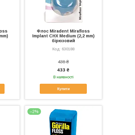
loss
Флос Miradent Mirafloss
8mm)
Implant CHX Medium (2,2 mm)
бірюзовий
630188
438 ₴
433 ₴
В наявності
Купити
–2%